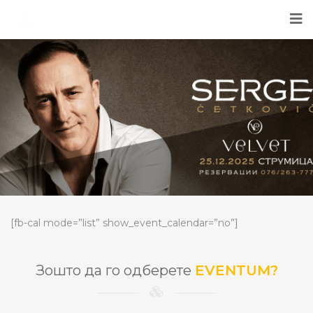
[fb-cal mode=”list” show_event_calendar=”no”]
Зошто да го одберете
EVENTUM?