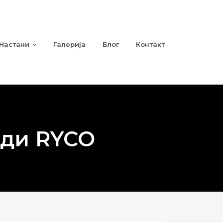
Настани
Галерија
Блог
Контакт
ади RYCO