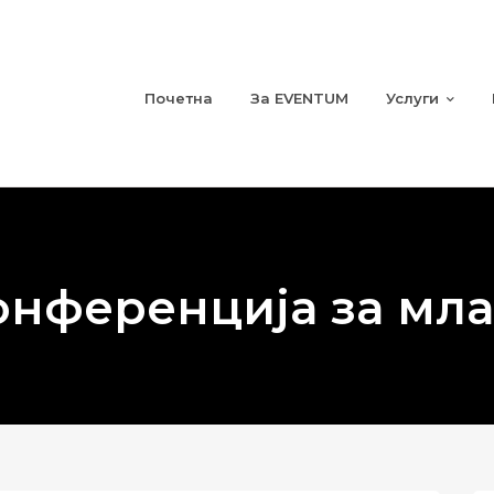
Почетна
За EVENTUM
Услуги
онференција за мл