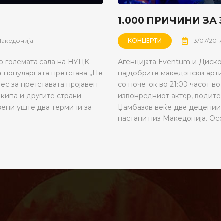
1.000 ПРИЧИНИ ЗА
Македонија
КОНЦЕРТИ
13/07/201
во големата сала на НУЦК
Агенцијата Еventum и Диско
а популарната претстава „Не
најдобрите македонски арти
ес за претставата пројавен
со почеток во 21:00 часот 
екипа и другите страни
извонредниот актер, водите
авени уште два термини за
Џамбазов веќе две децении 
настапи низ Македонија. Осо