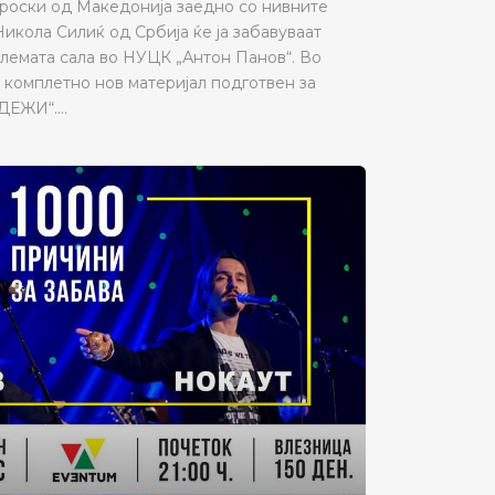
роски од Македонија заедно со нивните
икола Силиќ од Србија ќе ја забавуваат
олемата сала во НУЦК „Антон Панов“. Во
 комплетно нов материјал подготвен за
ЕЖИ“....