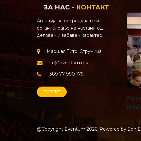
ЗА НАС -
КОНТАКТ
Агенција за посредување и
организирање на настани од
деловен и забавен карактер.
Маршал Тито, Струмица
info@eventum.mk
+389 77 990 179
ПОВЕЌЕ
Рег
мла
@Copyright Eventum
2026. Powered by
Eon E