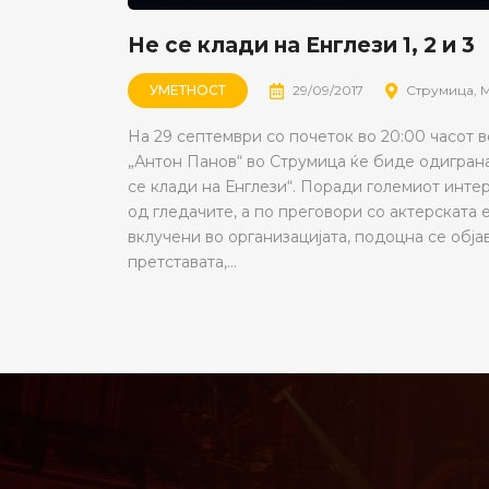
Не се клади на Енглези 1, 2 и 3
УМЕТНОСТ
29/09/2017
Струмица, 
На 29 септември со почеток во 20:00 часот 
„Антон Панов“ во Струмица ќе биде одигран
се клади на Енглези“. Поради големиот интер
од гледачите, а по преговори со актерската 
вклучени во организацијата, подоцна се обј
претставата,...