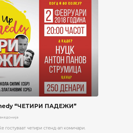
omedy “ЧЕТИРИ ПАДЕЖИ”
акедонија
ќе гостуваат четири стенд-ап комичари.