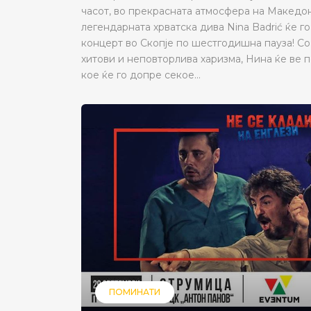
часот, во прекрасната атмосфера на Македо
легендарната хрватска дива Nina Badrić ќе г
концерт во Скопје по шестгодишна пауза! С
хитови и неповторлива харизма, Нина ќе ве 
кое ќе го допре секое...
ПОМИНАТИ