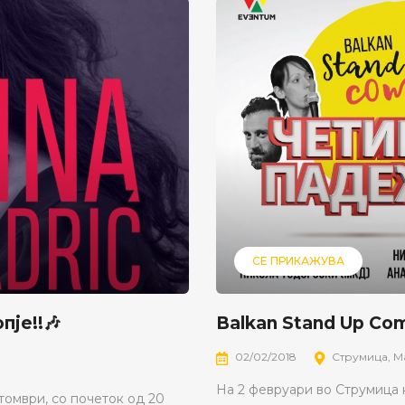
СЕ ПРИКАЖУВА
пје!!🎶
Balkan Stand Up C
02/02/2018
Струмица, М
На 2 февруари во Струмица 
томври, со почеток од 20