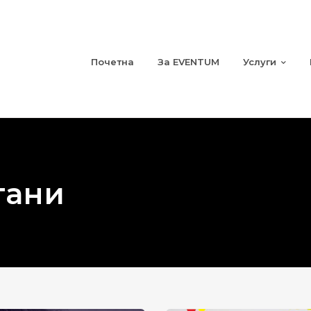
Почетна
За EVENTUM
Услуги
тани