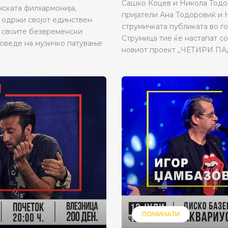
Сашко Коцев и Никола Тодо
нската филхармонија,
пријатели Ана Тодоровиќ и Н
о одржи својот единствен
струмичката публиката во г
о своите безвременски
Струмица тие ќе настапат со
поведе на музичко патување
новиот проект „ЧЕТИРИ ПАД
ПОМИНАТИ