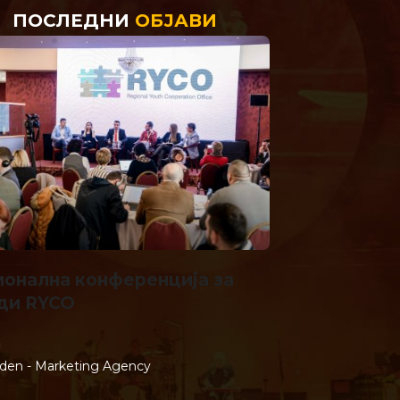
ПОСЛЕДНИ
ОБЈАВИ
ионална конференција за
Не се клади
ди RYCO
den - Marketing Agency