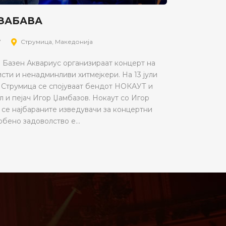
 ЗАБАВА
7
Струмица, Македонија
 Базен Аквариус организираат концерт на
сти и ненадминливи хитмејкери. На 13 јули
во Струмица се спојуваат бендот НОКАУТ и
л и пејач Игор Џамбазов. Нокаут со Игор
се најбараните изведувачи за концертни
бено задоволство е...